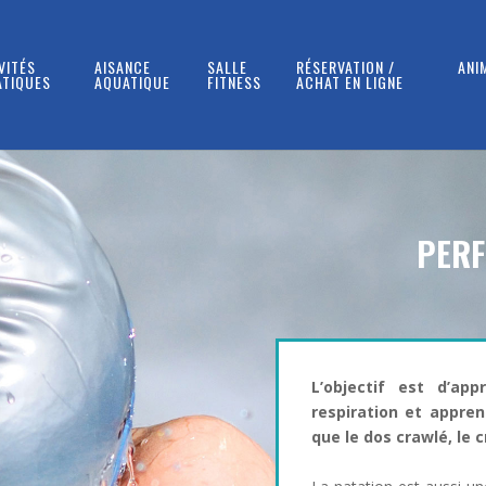
VITÉS
AISANCE
SALLE
RÉSERVATION /
ANI
ATIQUES
AQUATIQUE
FITNESS
ACHAT EN LIGNE
PERF
L’objectif est d’ap
respiration et appre
que le dos crawlé, le 